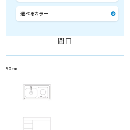
選べるカラー
間口
90
cm