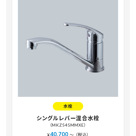
水栓
シングルレバー混合水栓
（MKZ545MMXE）
40,700
¥
～ （税込）