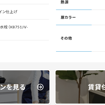
熱源
ライン仕上げ
扉カラー
栓（K8751JV-
その他
チンを見る
賃貸