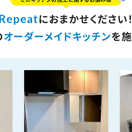
Repeat
におまかせください
の
オーダーメイドキッチン
を
施