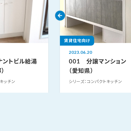
賃貸住宅向け
2023.06.20
テナントビル給湯
001 分譲マンション
）
（愛知県）
ニキッチン
シリーズ：コンパクトキッチン