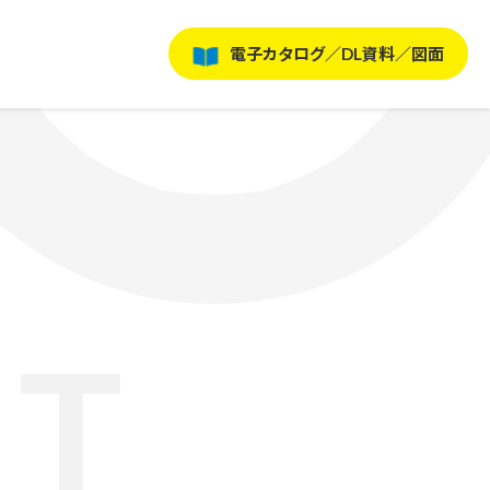
電子カタログ／DL資料／図面
IT